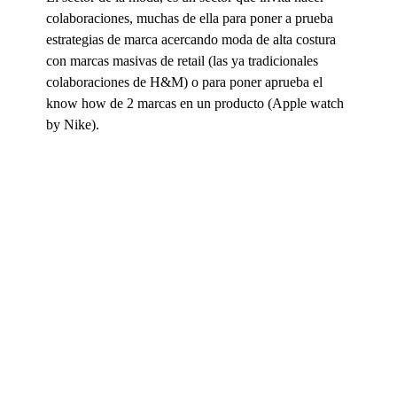
colaboraciones, muchas de ella
para poner a prueba
estrategias de marca acercando moda de alta costura
con marcas
masivas de retail (las ya tradicionales
colaboraciones de H&M) o para poner a
prueba el
know how de 2 marcas en un producto (Apple watch
by Nike).
5. Para celebrar aniversarios o fechas
memorables.
Si en tu portafolio tienes un
“ producto insignia” que
funcionó muy bien durante una época es una
increíble oportunidad para relanzarlo
celebrando su
aniversario de lanzamiento por un tiempo limitado.
Normalmente este tipo de ediciones limitadas, se
relacionan con el poder de la nostalgia, como re-